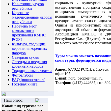
социально - культурной сфе
Из истории улусов
осуществления программ сохр
республики
инициатив самодеятельных к
Коренные
повышения культурного у
малочисленные народы
предпринимательских инициати
республики
Одним из приоритетных напра
Перечень мест
двусторонний обмен информа
компактного
Ассоциацией КМНСС и ДФ 
проживания КМНС
Республики Саха (Якутия). А та
РС(Я)
на местах компактного прожив
Культура, традиции,
верования коренных
народов
Туры можно заказать позвонив 
Северная кухня
сами туры, формируются инди
Легенды и предания
коренных народов
Адрес:
677022 РС(Я), г. Якутск,
Традиционные отрасли
офис 107.
Фотоальбом
E-mail:
nord_people@mail.ru
FAQ (вопрос/ответ)
Телефон:
(4112) 444687, сот. 89
Гостевая книга
Наш опрос
Какой вид туризма вас
привлекает в Якутии?