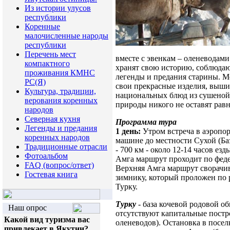
Из истории улусов
республики
Коренные
малочисленные народы
республики
Перечень мест
вместе с эвенкам – оленеводами
компактного
хранят свою историю, соблюдаю
проживания КМНС
легенды и предания старины. 
РС(Я)
свои прекрасные изделия, выши
Культура, традиции,
национальных блюд из сушеной 
верования коренных
природы никого не оставят ра
народов
Северная кухня
Программа тура
Легенды и предания
1 день:
Утром встреча в аэропор
коренных народов
машине до местности Сухой (Ба
Традиционные отрасли
- 700 км - около 12-14 часов езд
Фотоальбом
Амга маршрут проходит по федер
FAQ (вопрос/ответ)
Верхняя Амга маршрут сворачив
Гостевая книга
зимнику, который проложен по 
Турку.
Турку
- база кочевой родовой 
Наш опрос
отсутствуют капитальные постр
Какой вид туризма вас
оленеводов). Остановка в посе
привлекает в Якутии?